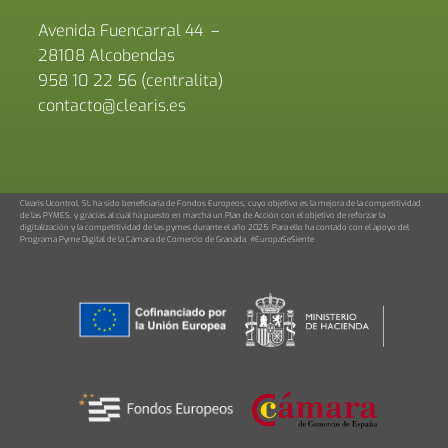
Avenida Fuencarral 44 –
28108 Alcobendas
958 10 22 56 (centralita)
contacto@clearis.es
Clearis Ucontrol, SL ha sido beneficiaria de Fondos Europeos, cuyo objetivo es la mejora de la competitividad
de las PYMES, y gracias al cual ha puesto en marcha un Plan de Acción con el objetivo de reforzar la
digitalización y la competitividad de las pymes durante el año 2025. Para ello ha contado con el apoyo del
Programa Pyme Digital de la Cámara de Comercio de Granada. #EuropaSeSiente