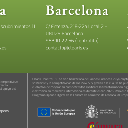
la
Barcelona
scubrimientos 11
C/ Entenza, 218-224 Local 2 –
08029 Barcelona
958 10 22 56 (centralita)
.es
contacto@clearis.es
Clearis Ucontrol, SL ha sido beneficiaria de Fondos Europeos, cuyo objeti
 competitividad
sostenible y la competitividad de las PYMES, y gracias a la cual se ha 
zar la
el objetivo de mejorar su competitividad mediante la transformación digi
el apoyo del
electrónico en mercados internacionales durante el año 2025. Para ello 
Programa Xpande Digital de la Cámara de comercio de Granada. #Europa