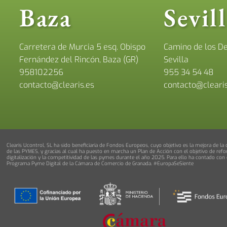
Baza
Sevil
Carretera de Murcia 5 esq. Obispo
Camino de los De
Fernández del Rincón, Baza (GR)
Sevilla
958102256
955 34 54 48
contacto@clearis.es
contacto@clearis
Clearis Ucontrol, SL ha sido beneficiaria de Fondos Europeos, cuyo objetivo es la mejora de la
de las PYMES, y gracias al cual ha puesto en marcha un Plan de Acción con el objetivo de refor
digitalización y la competitividad de las pymes durante el año 2025. Para ello ha contado con 
Programa Pyme Digital de la Cámara de Comercio de Granada. #EuropaSeSiente