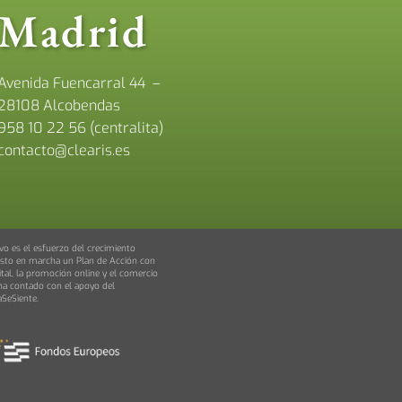
Madrid
Avenida Fuencarral 44 –
28108 Alcobendas
958 10 22 56 (centralita)
contacto@clearis.es
vo es el esfuerzo del crecimiento
puesto en marcha un Plan de Acción con
tal, la promoción online y el comercio
ha contado con el apoyo del
SeSiente.