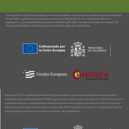
Clearis Ucontrol, SL ha sido beneficiaria de Fondos Europeos, cuyo objetivo es la mejora de la competitividad
de las PYMES, y gracias al cual ha puesto en marcha un Plan de Acción con el objetivo de reforzar la
digitalización y la competitividad de las pymes durante el año 2025. Para ello ha contado con el apoyo del
Programa Pyme Digital de la Cámara de Comercio de Granada. #EuropaSeSiente
Clearis Ucontrol, SL ha sido beneficiaria de Fondos Europeos, cuyo objetivo es el esfuerzo del crecimiento
sostenible y la competitividad de las PYMES, y gracias a la cual se ha puesto en marcha un Plan de Acción con el
objetivo de mejorar su competitividad mediante la transformación digital, la promoción online y el comercio
electrónico en mercados internacionales durante el año 2025. Para ello ha contado con el apoyo del Programa
Xpande Digital de la Cámara de comercio de Granada. #EuropaSeSiente.